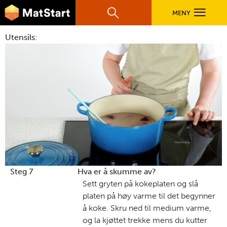
hovednavigasjonsmobilversjon
Hopp til hovedinnhold
MENY
Søk
Hovedn
Utensils:
MatStart
OPPSKRIFTER
FILM
FØR DU STARTER
LÆR MER
Steg 7
Hva er å skumme av?
Sett gryten på kokeplaten og slå
platen på høy varme til det begynner
TIL DE VOKSNE
å koke. Skru ned til medium varme
,
og la kjøttet trekke mens du kutter