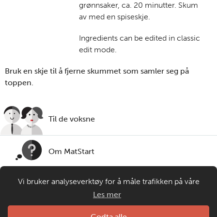
grønnsaker, ca. 20 minutter. Skum
av med en spiseskje.
Ingredients can be edited in classic
edit mode.
Bruk en skje til å fjerne skummet som samler seg på
toppen.
Til de voksne
Om MatStart
Vi bruker analyseverktøy for å måle trafikken på våre
Kontakt oss
nettsider. Informasjonskapsler plasseres i din nettleser og
Les mer
gir oss grunnlag for videreutvikling og drift av våre
tjenester. Om du velger å bruke matprat.no blir
Laget av
Godta alle