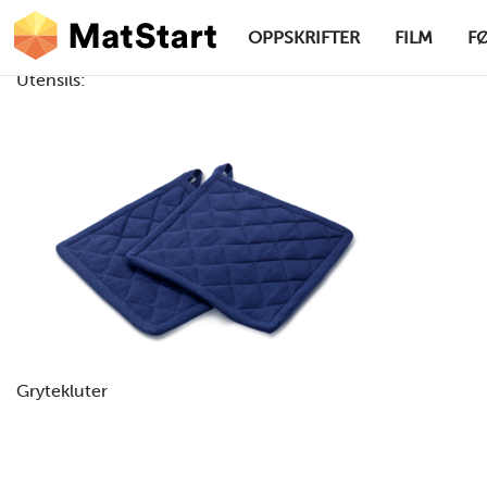
hovednavigasjonsskrivebordsversjon
Hopp til hovedinnhold
OPPSKRIFTER
FILM
F
Utensils:
MatStart
Grytekluter