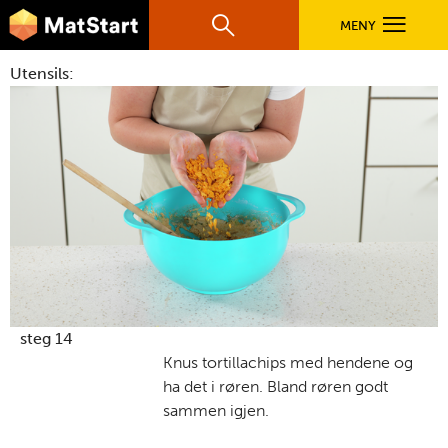
hovednavigasjonsmobilversjon
Hopp til hovedinnhold
MENY
Søk
Hovedn
Utensils:
MatStart
OPPSKRIFTER
FILM
FØR DU STARTER
LÆR MER
steg 14
Knus tortillachips med hendene og
ha det i røren. Bland røren godt
TIL DE VOKSNE
sammen igjen.