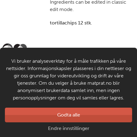
Ingredients can be edited in classic
edit mode.
tortillachips 12 stk.
Til de voksne
Vi bruker analyseverktøy for å måle trafikken på våre
nettsider. Informasjonskapsler plasseres i din nettleser og
Om MatStart
gir oss grunnlag for videreutvikling og drift av våre
tjenester. Om du velger å bruke matprat.no blir
anonymisert brukerdata samlet inn, men ingen
Kontakt oss
personopplysninger om deg vil samles eller lagres.
Laget av
Godta alle
Matprat
Copyright © 2026
Endre innstillinger
Personvern og informasjonskapsler