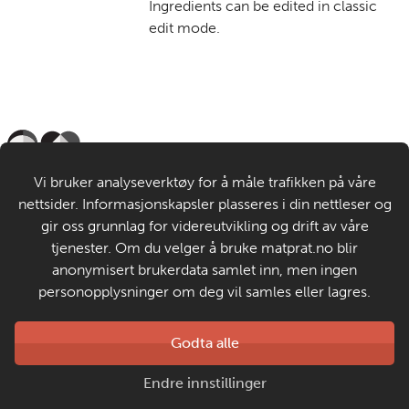
Ingredients can be edited in classic
edit mode.
Til de voksne
Vi bruker analyseverktøy for å måle trafikken på våre
nettsider. Informasjonskapsler plasseres i din nettleser og
Om MatStart
gir oss grunnlag for videreutvikling og drift av våre
tjenester. Om du velger å bruke matprat.no blir
anonymisert brukerdata samlet inn, men ingen
Kontakt oss
personopplysninger om deg vil samles eller lagres.
Laget av
Godta alle
Matprat
Copyright © 2026
Endre innstillinger
Personvern og informasjonskapsler