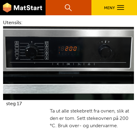
hovednavigasjonsmobilversjon
Hopp til hovedinnhold
MENY
Søk
Hovedn
Utensils:
MatStart
OPPSKRIFTER
FILM
FØR DU STARTER
LÆR MER
steg 17
Ta ut alle stekebrett fra ovnen, slik at
den er tom. Sett stekeovnen på 200
TIL DE VOKSNE
°C. Bruk over- og undervarme.