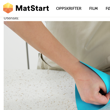
hovednavigasjonsskrivebordsversjon
Hopp til hovedinnhold
OPPSKRIFTER
FILM
F
Utensils:
MatStart