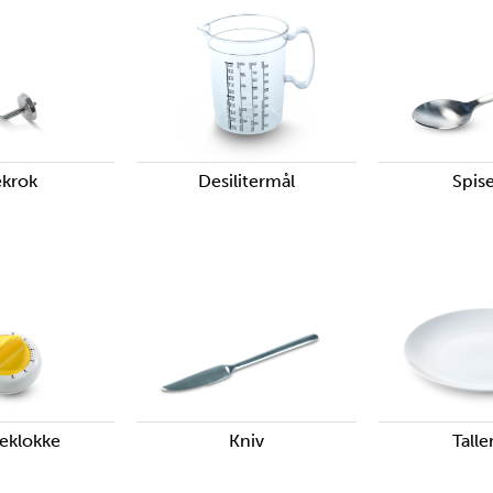
ekrok
Desilitermål
Spise
eklokke
Kniv
Talle