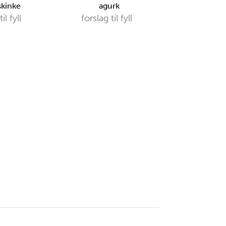
skinke
agurk
il fyll
forslag til fyll