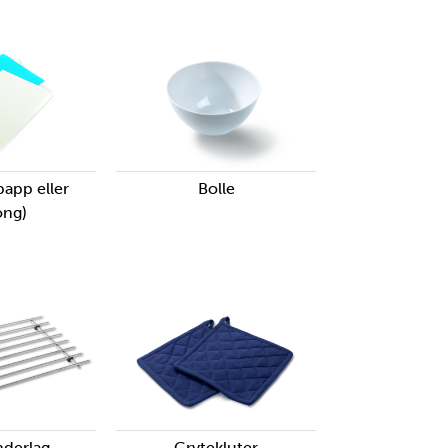
papp eller
Bolle
ong)
nderlag
Grytekluter