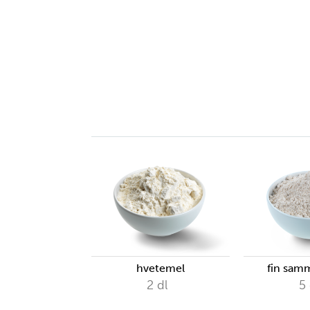
nødvendige
verktøy
hvetemel
fin sam
2
dl
5