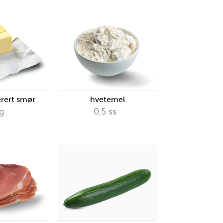
rert smør
hvetemel
g
0,5
ss