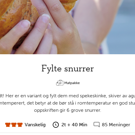
Fylte snurrer
Matpakke
! Her er en variant og fylt dem med spekeskinke, skiver av agu
temperert, det betyr at de bør stå i romtemperatur en god st
oppskriften gir 6 grove snurrer.
Vanskelig
2t + 40 Min
85 Meninger
vanskelighet
forberedelsestid
Gå
til