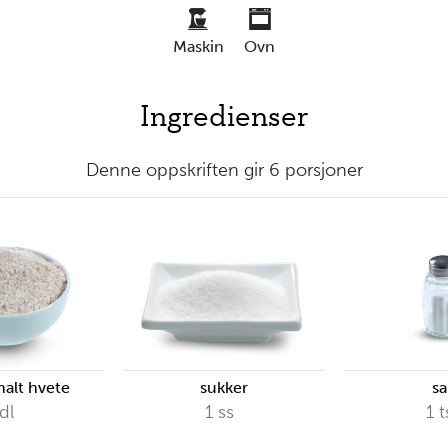
kommentarer
maskin
ovn
Ingredienser
Denne oppskriften gir 6 porsjoner
malt hvete
sukker
sa
dl
1
ss
1
t