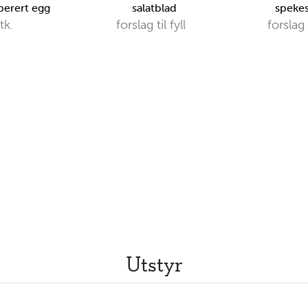
erert egg
salatblad
speke
tk.
forslag til fyll
forslag t
Utstyr