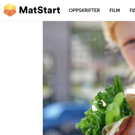
hovednavigasjonsskrivebordsversjon
Hopp til hovedinnhold
OPPSKRIFTER
FILM
F
MatStart