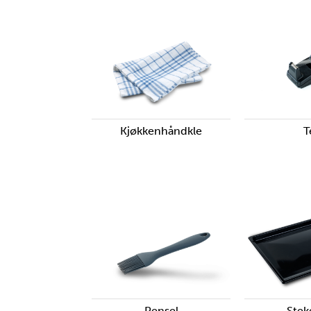
Kjøkkenhåndkle
T
Pensel
Stek