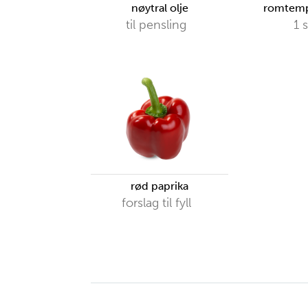
nøytral olje
romtemp
til pensling
1
s
rød paprika
forslag til fyll