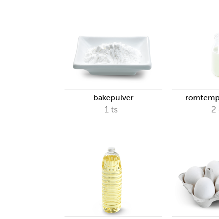
bakepulver
romtempe
1
ts
2