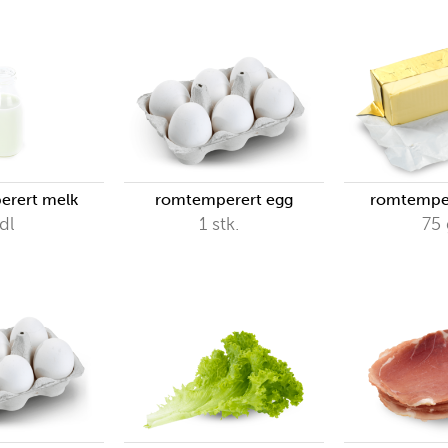
rert melk
romtemperert egg
romtempe
dl
1
stk.
75