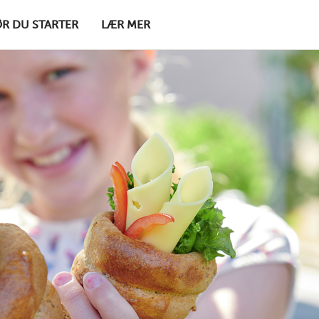
ØR DU STARTER
LÆR MER