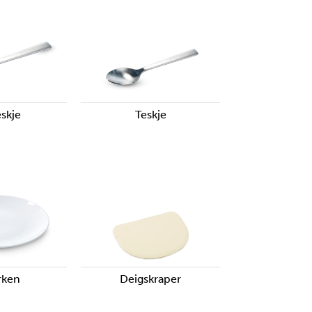
skje
Teskje
rken
Deigskraper