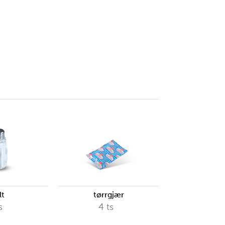
lt
tørrgjær
s
4
ts