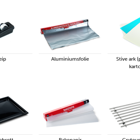
eip
Aluminiumsfolie
Stive ark (
kart
ebrett
Bakepapir
Gryteu