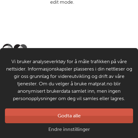
edit mode.
Til de voksne
Vi bruker analyseverktøy for å måle trafikken på våre
nettsider. Informasjonskapsler plasseres i din nettleser og
Om MatStart
gir oss grunnlag for videreutvikling og drift av våre
tjenester. Om du velger å bruke matprat.no blir
anonymisert brukerdata samlet inn, men ingen
Kontakt oss
personopplysninger om deg vil samles eller lagres.
Laget av
Godta alle
Matprat
Copyright © 2026
Endre innstillinger
Personvern og informasjonskapsler