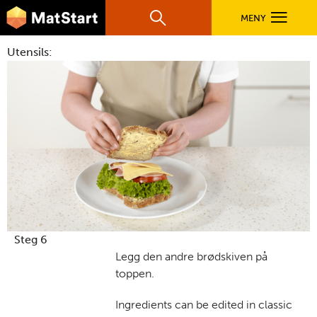
hovednavigasjonsmobilversjon
Hopp til hovedinnhold
MENY
Søk
Hovedn
Utensils:
MatStart
OPPSKRIFTER
FILM
FØR DU STARTER
LÆR MER
Steg 6
Legg den andre brødskiven på
toppen.
TIL DE VOKSNE
Ingredients can be edited in classic