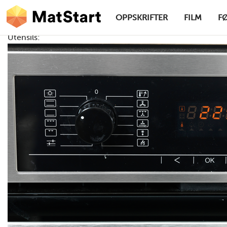
hovednavigasjonsskrivebordsversjon
Hopp til hovedinnhold
OPPSKRIFTER
FILM
F
Utensils:
MatStart