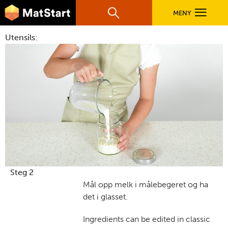
hovednavigasjonsmobilversjon
Hopp til hovedinnhold
MENY
Søk
Hovedn
Utensils:
MatStart
OPPSKRIFTER
FILM
FØR DU STARTER
LÆR MER
Steg 2
Mål opp melk i målebegeret og ha
det i glasset.
TIL DE VOKSNE
Ingredients can be edited in classic