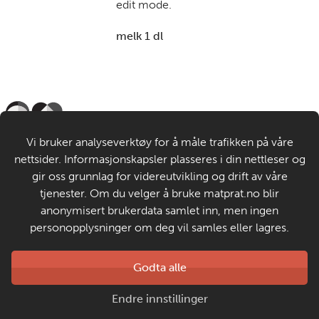
edit mode.
melk 1 dl
Til de voksne
Vi bruker analyseverktøy for å måle trafikken på våre
nettsider. Informasjonskapsler plasseres i din nettleser og
Om MatStart
gir oss grunnlag for videreutvikling og drift av våre
tjenester. Om du velger å bruke matprat.no blir
anonymisert brukerdata samlet inn, men ingen
Kontakt oss
personopplysninger om deg vil samles eller lagres.
Laget av
Godta alle
Matprat
Copyright © 2026
Endre innstillinger
Personvern og informasjonskapsler