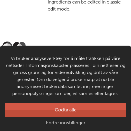
Ingredients can be edited in classic
edit mode.
Til de voksne
Vi bruker analyseverktøy for å måle trafikken på våre
nettsider. Informasjonskapsler plasseres i din nettleser og
Om MatStart
gir oss grunnlag for videreutvikling og drift av våre
tjenester. Om du velger å bruke matprat.no blir
anonymisert brukerdata samlet inn, men ingen
Kontakt oss
personopplysninger om deg vil samles eller lagres.
Laget av
Godta alle
Matprat
Copyright © 2026
Endre innstillinger
Personvern og informasjonskapsler