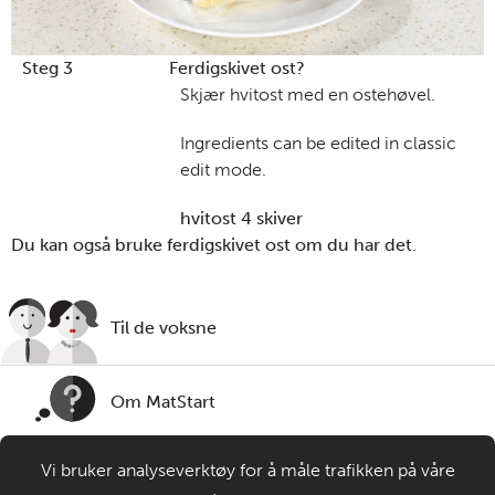
Steg 3
Ferdigskivet ost?
Skjær hvitost med en ostehøvel.
Ingredients can be edited in classic
edit mode.
hvitost 4 skiver
Du kan også bruke ferdigskivet ost om du har det.
Til de voksne
Om MatStart
Vi bruker analyseverktøy for å måle trafikken på våre
Kontakt oss