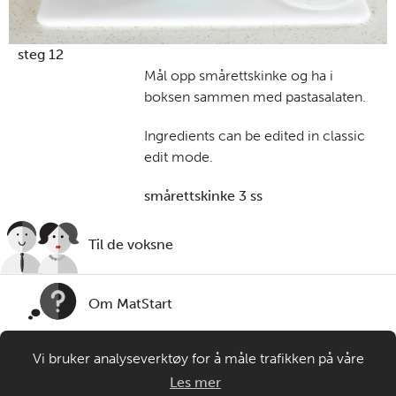
steg 12
Mål opp smårettskinke og ha i
boksen sammen med pastasalaten.
Ingredients can be edited in classic
edit mode.
smårettskinke 3 ss
Til de voksne
Om MatStart
Vi bruker analyseverktøy for å måle trafikken på våre
Kontakt oss
nettsider. Informasjonskapsler plasseres i din nettleser og
Les mer