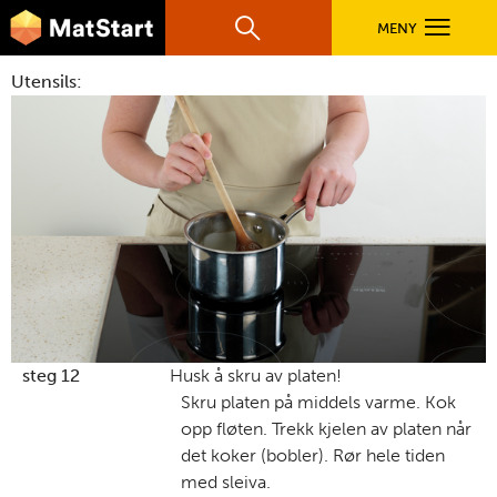
hovednavigasjonsmobilversjon
Hopp til hovedinnhold
MENY
Søk
Hovedn
Utensils:
MatStart
OPPSKRIFTER
FILM
FØR DU STARTER
LÆR MER
steg 12
Husk å skru av platen!
Skru platen på middels varme. Kok
opp fløten. Trekk kjelen av platen når
TIL DE VOKSNE
det koker (bobler). Rør hele tiden
med sleiva.