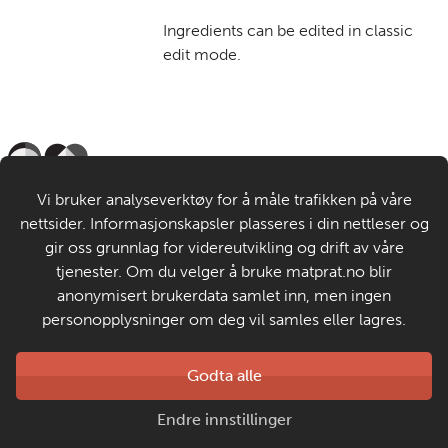
Ingredients can be edited in classic
edit mode.
Til de voksne
Vi bruker analyseverktøy for å måle trafikken på våre
nettsider. Informasjonskapsler plasseres i din nettleser og
Om MatStart
gir oss grunnlag for videreutvikling og drift av våre
tjenester. Om du velger å bruke matprat.no blir
anonymisert brukerdata samlet inn, men ingen
Kontakt oss
personopplysninger om deg vil samles eller lagres.
Laget av
Godta alle
Matprat
Copyright © 2026
Endre innstillinger
Personvern og informasjonskapsler