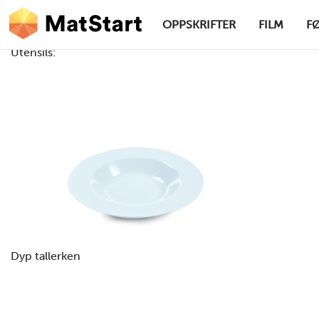
hovednavigasjonsskrivebordsversjon
Hopp til hovedinnhold
OPPSKRIFTER
FILM
F
Utensils:
MatStart
Dyp tallerken