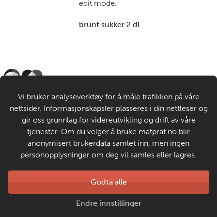
edit mode.
brunt sukker 2 dl
Til de voksne
Vi bruker analyseverktøy for å måle trafikken på våre
nettsider. Informasjonskapsler plasseres i din nettleser og
Om MatStart
gir oss grunnlag for videreutvikling og drift av våre
tjenester. Om du velger å bruke matprat.no blir
anonymisert brukerdata samlet inn, men ingen
Kontakt oss
personopplysninger om deg vil samles eller lagres.
Laget av
Godta alle
Matprat
Copyright © 2026
Endre innstillinger
Personvern og informasjonskapsler