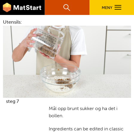
hovednavigasjonsmobilversjon
Hopp til hovedinnhold
MENY
Søk
Hovedn
Utensils:
MatStart
OPPSKRIFTER
FILM
FØR DU STARTER
LÆR MER
steg 7
Mål opp brunt sukker og ha det i
bollen.
TIL DE VOKSNE
Ingredients can be edited in classic