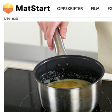
hovednavigasjonsskrivebordsversjon
Hopp til hovedinnhold
OPPSKRIFTER
FILM
F
Utensils:
MatStart