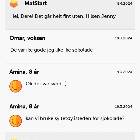
MatStart
8.4.2024
Hei, Dere! Det går helt fint uten. Hilsen Jenny
Omar
,
voksen
19.3.2024
De var ike gode jeg like ike sokolade
Amina
,
8 år
19.3.2024
Ok det var synd :(
Amina
,
8 år
19.3.2024
kan vi bruke syltetøy isteden for sjokolade?