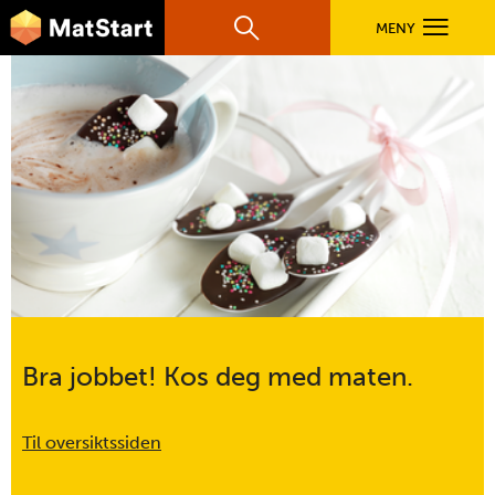
hovednavigasjonsmobilversjon
Hopp til hovedinnhold
MENY
Søk
Hovedn
Sjokoladeskjeer
MatStart
OPPSKRIFTER
oppsummering
FILM
FØR DU STARTER
LÆR MER
Bra jobbet! Kos deg med maten.
TIL DE VOKSNE
Til oversiktssiden