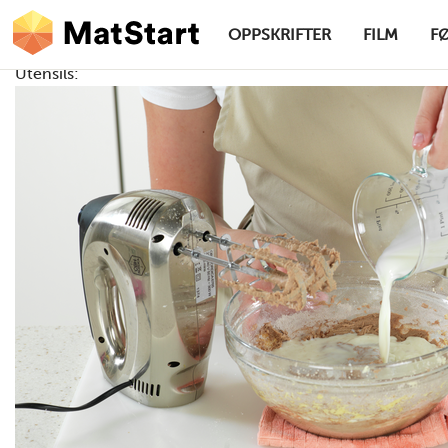
hovednavigasjonsskrivebordsversjon
Hopp til hovedinnhold
OPPSKRIFTER
FILM
F
Utensils:
MatStart