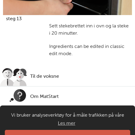
steg 13
Sett stekebrettet inn i ovn og la steke
i 20 minutter.
Ingredients can be edited in classic
edit mode.
Til de voksne
Om MatStart
Vi bruker analyseverktøy for å måle trafikken på våre
Kontakt oss
nettsider. Informasjonskapsler plasseres i din nettleser og
Les mer
gir oss grunnlag for videreutvikling og drift av våre