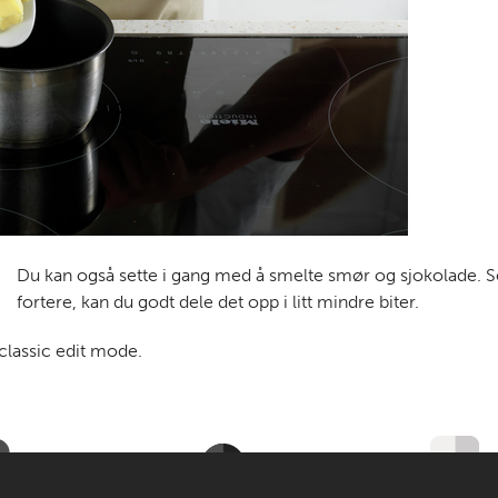
Du kan også sette i gang med å smelte smør og sjokolade. Set
fortere, kan du godt dele det opp i litt mindre biter.
 classic edit mode.
Til de voksne
Om MatStart