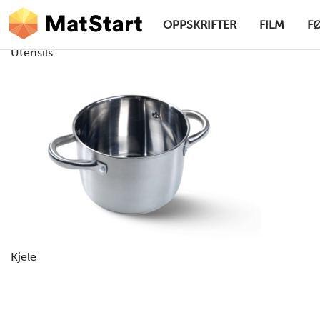
hovednavigasjonsskrivebordsversjon
Hopp til hovedinnhold
OPPSKRIFTER
FILM
F
Utensils:
MatStart
Kjele