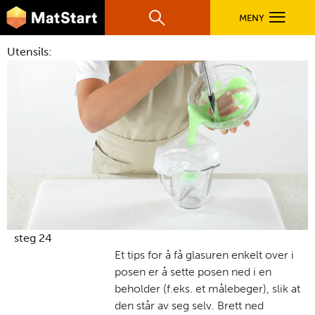
hovednavigasjonsmobilversjon
Hopp til hovedinnhold
MENY
Søk
Hovedn
Utensils:
MatStart
OPPSKRIFTER
FILM
FØR DU STARTER
LÆR MER
steg 24
Et tips for å få glasuren enkelt over i
posen er å sette posen ned i en
TIL DE VOKSNE
beholder (f.eks. et målebeger), slik at
den står av seg selv. Brett ned