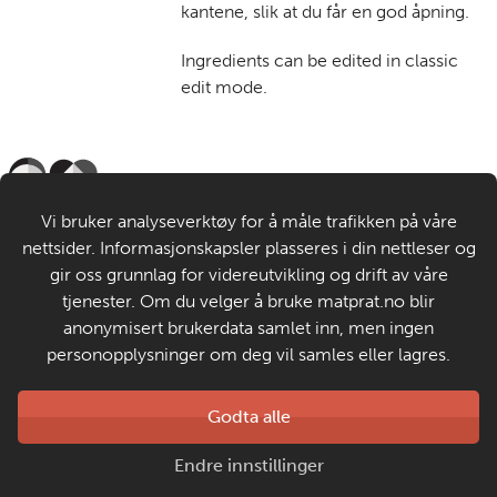
kantene, slik at du får en god åpning.
Ingredients can be edited in classic
edit mode.
Til de voksne
Vi bruker analyseverktøy for å måle trafikken på våre
nettsider. Informasjonskapsler plasseres i din nettleser og
Om MatStart
gir oss grunnlag for videreutvikling og drift av våre
tjenester. Om du velger å bruke matprat.no blir
anonymisert brukerdata samlet inn, men ingen
Kontakt oss
personopplysninger om deg vil samles eller lagres.
Laget av
Godta alle
Matprat
Copyright © 2026
Endre innstillinger
Personvern og informasjonskapsler