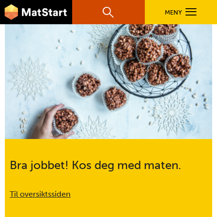
hovednavigasjonsmobilversjon
Hopp til hovedinnhold
MENY
Søk
Hovedn
Risboller
MatStart
OPPSKRIFTER
oppsummering
FILM
FØR DU STARTER
LÆR MER
Bra jobbet! Kos deg med maten.
TIL DE VOKSNE
Til oversiktssiden