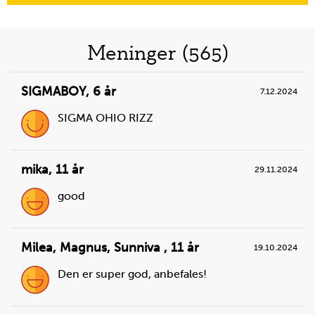
Meninger (565)
SIGMABOY
,
6 år
7.12.2024
SIGMA OHIO RIZZ
mika
,
11 år
29.11.2024
good
Milea, Magnus, Sunniva
,
11 år
19.10.2024
Den er super god, anbefales!