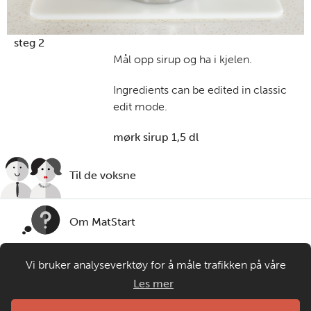
steg 2
Mål opp sirup og ha
i
kjelen
.
Ingredients can be edited in classic
edit mode.
mørk sirup 1,5 dl
Til de voksne
Om MatStart
Vi bruker analyseverktøy for å måle trafikken på våre
Kontakt oss
nettsider. Informasjonskapsler plasseres i din nettleser og
Les mer
gir oss grunnlag for videreutvikling og drift av våre