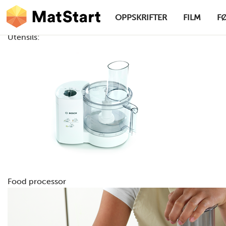
hovednavigasjonsskrivebordsversjon
Hopp til hovedinnhold
OPPSKRIFTER
FILM
F
Utensils:
MatStart
Food processor