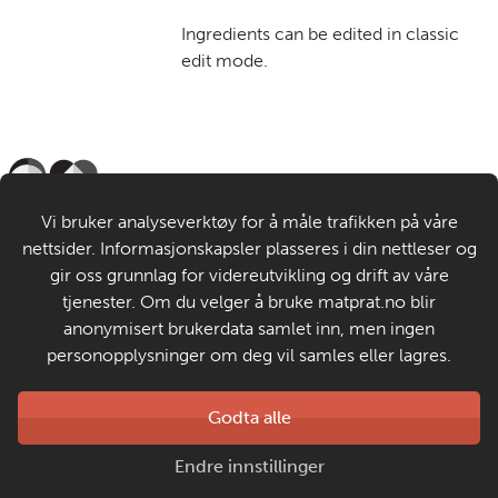
Ingredients can be edited in classic
edit mode.
Til de voksne
Vi bruker analyseverktøy for å måle trafikken på våre
nettsider. Informasjonskapsler plasseres i din nettleser og
Om MatStart
gir oss grunnlag for videreutvikling og drift av våre
tjenester. Om du velger å bruke matprat.no blir
anonymisert brukerdata samlet inn, men ingen
Kontakt oss
personopplysninger om deg vil samles eller lagres.
Laget av
Godta alle
Matprat
Copyright © 2026
Endre innstillinger
Personvern og informasjonskapsler