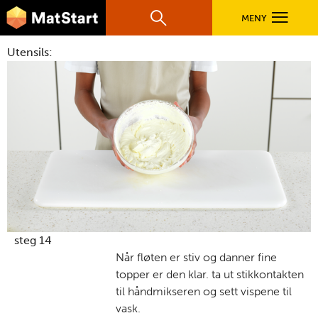
hovednavigasjonsmobilversjon
Hopp til hovedinnhold
MENY
Søk
Hovedn
Utensils:
MatStart
OPPSKRIFTER
FILM
FØR DU STARTER
LÆR MER
steg 14
Når fløten er stiv og danner fine
topper er den klar. ta ut stikkontakten
TIL DE VOKSNE
til håndmikseren og sett vispene til
vask.