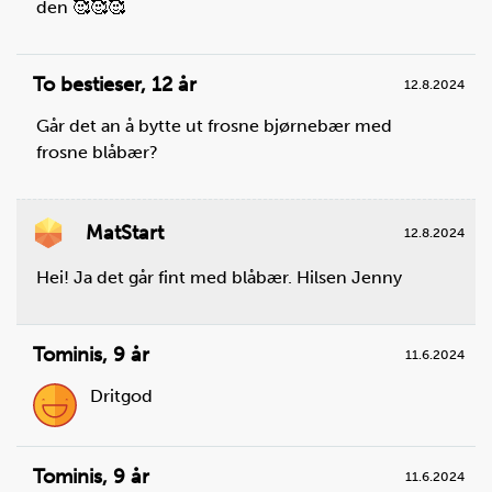
den 🥰🥰🥰
To bestieser
,
12 år
12.8.2024
Går det an å bytte ut frosne bjørnebær med
frosne blåbær?
MatStart
12.8.2024
Hei! Ja det går fint med blåbær. Hilsen Jenny
Tominis
,
9 år
11.6.2024
Dritgod
Tominis
,
9 år
11.6.2024