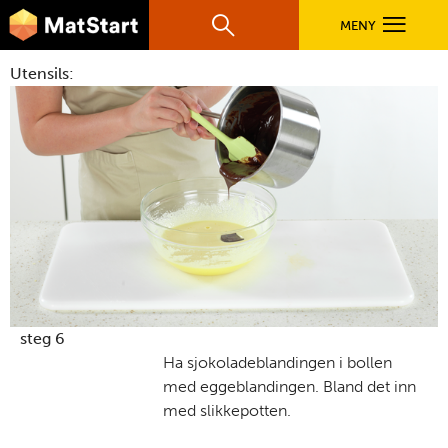
hovednavigasjonsmobilversjon
Hopp til hovedinnhold
MENY
Søk
Hovedn
Utensils:
MatStart
OPPSKRIFTER
FILM
FØR DU STARTER
LÆR MER
steg 6
Ha sjokoladeblandingen i bollen
med eggeblandingen. Bland det inn
TIL DE VOKSNE
med slikkepotten.