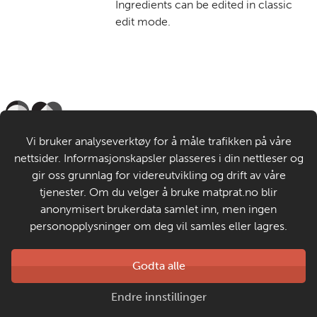
Ingredients can be edited in classic
edit mode.
Til de voksne
Vi bruker analyseverktøy for å måle trafikken på våre
nettsider. Informasjonskapsler plasseres i din nettleser og
Om MatStart
gir oss grunnlag for videreutvikling og drift av våre
tjenester. Om du velger å bruke matprat.no blir
anonymisert brukerdata samlet inn, men ingen
Kontakt oss
personopplysninger om deg vil samles eller lagres.
Laget av
Godta alle
Matprat
Copyright © 2026
Endre innstillinger
Personvern og informasjonskapsler