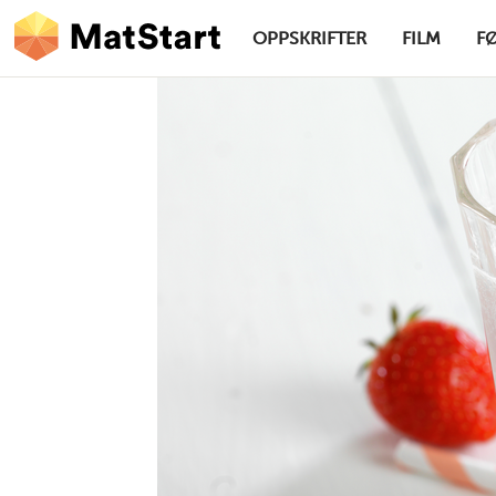
hovednavigasjonsskrivebordsversjon
Hopp til hovedinnhold
OPPSKRIFTER
FILM
F
MatStart