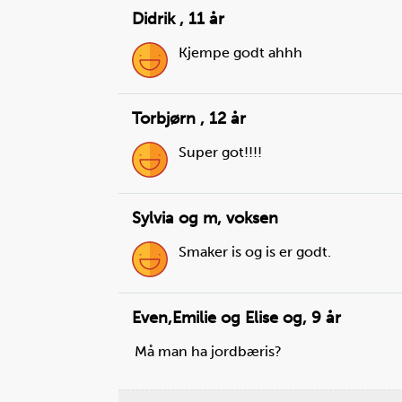
Didrik
,
11 år
Steg
6
Hold en hånd på lokket og skru på
Kjempe godt ahhh
blenderen med den andre hånden. L
den stå på til alt er godt blandet.
Torbjørn
,
12 år
Super got!!!!
Sylvia og m
,
voksen
Smaker is og is er godt.
Even,Emilie og Elise og
,
9 år
Må man ha jordbæris?