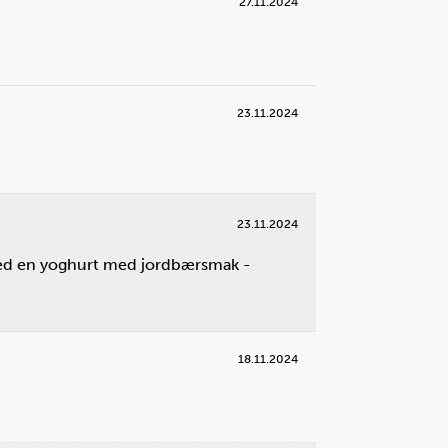
27.11.2024
23.11.2024
g
3
opp melk og hell i blenderen.
renger
k:
2
dl
23.11.2024
t med en yoghurt med jordbærsmak -
18.11.2024