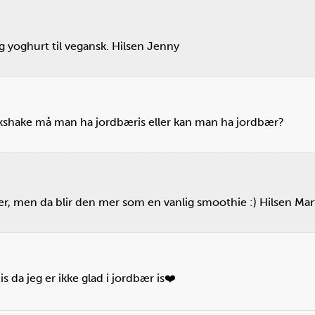
blenderen skikkelig?
og yoghurt til vegansk. Hilsen Jenny
Ste
ket
Sett
år
støp
lkshake må man ha jordbæris eller kan man ha jordbær?
ær, men da blir den mer som en vanlig smoothie :) Hilsen Ma
Husk å ta ut stikkontakten til blenderen.
s da jeg er ikke glad i jordbær is❤️