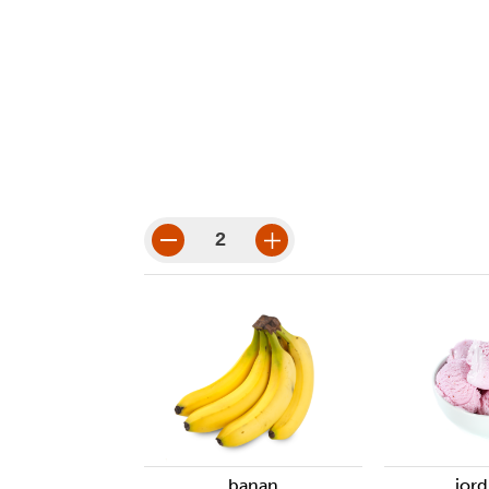
nødvendige
verktøy
porsjoner
porsjonsbeløp
banan
jor