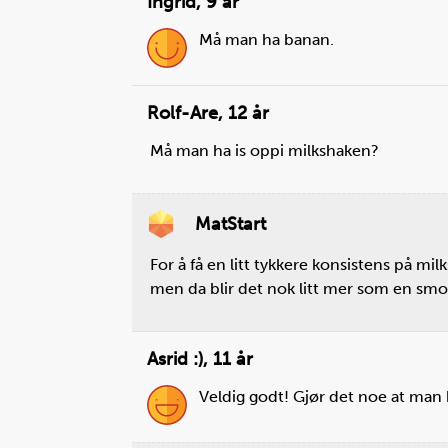
Ingrid
,
9 år
oppskrifter
Må man ha banan.
Rolf-Are
,
12 år
Steg
1
Skrell banan og kast skallet i søpla. Br
Må man ha is oppi milkshaken?
bananen i mindre biter og putt bitene
en blender.
MatStart
Du trenger
For å få en litt tykkere konsistens på 
banan:
1
stk.
men da blir det nok litt mer som en smoo
Asrid :)
,
11 år
Veldig godt! Gjør det noe at man 