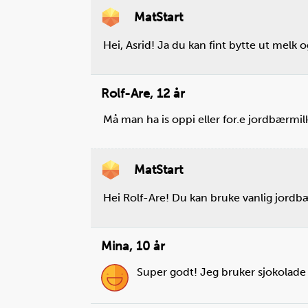
MatStart
Hei, Asrid! Ja du kan fint bytte ut melk 
Steg
4
Sett lokket på blenderen. Sjekk at lok
Rolf-Are
,
12 år
sitter godt på, slik at det ikke løsner n
Må man ha is oppi eller for.e jordbærmi
du setter i gang blenderen!
MatStart
Hei Rolf-Are! Du kan bruke vanlig jordb
Mina
,
10 år
Super godt! Jeg bruker sjokolade i