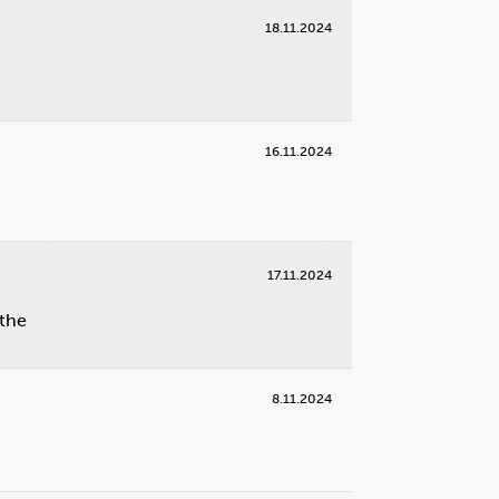
18.11.2024
g
5
 stikkontakten til blenderen i
16.11.2024
selet.
17.11.2024
rthe
8.11.2024