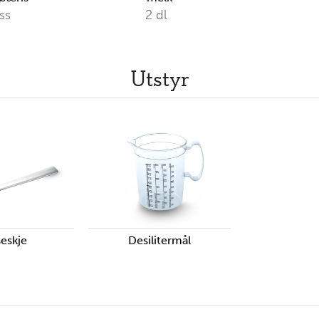
ss
2
dl
Utstyr
seskje
Desilitermål