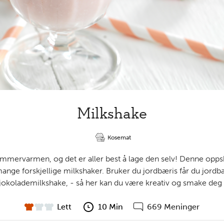
Milkshake
Kosemat
sommervarmen, og det er aller best å lage den selv! Denne opps
mange forskjellige milkshaker. Bruker du jordbæris får du jord
sjokolademilkshake, - så her kan du være kreativ og smake deg fr
Lett
10 Min
669 Meninger
vanskelighet
forberedelsestid
Gå
til