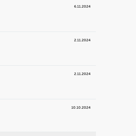
6.11.2024
g
7
r milkshaken ferdig! Da er det bare å
e den i glass, også kan du kose deg
 den kalde og gode drikken. Pynt
ne med litt bær, nøtter eller strøssel.
2.11.2024
2.11.2024
Skriv ut
10.10.2024