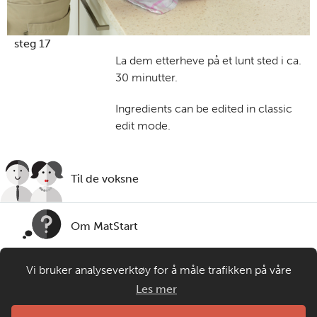
steg 17
La dem etterheve på et lunt sted i ca.
30 minutter.
Ingredients can be edited in classic
edit mode.
Til de voksne
Om MatStart
Vi bruker analyseverktøy for å måle trafikken på våre
Kontakt oss
nettsider. Informasjonskapsler plasseres i din nettleser og
Les mer
gir oss grunnlag for videreutvikling og drift av våre