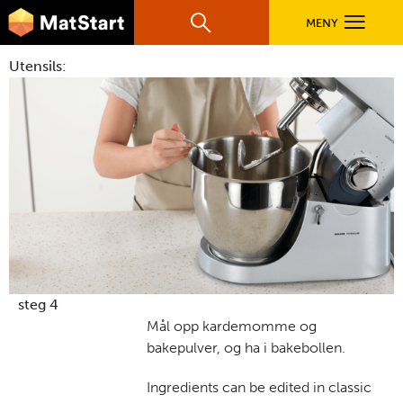
hovednavigasjonsmobilversjon
Hopp til hovedinnhold
MENY
Søk
Hovedn
Utensils:
MatStart
OPPSKRIFTER
FILM
FØR DU STARTER
LÆR MER
steg 4
Mål opp kardemomme og
bakepulver, og ha i bakebollen.
TIL DE VOKSNE
Ingredients can be edited in classic