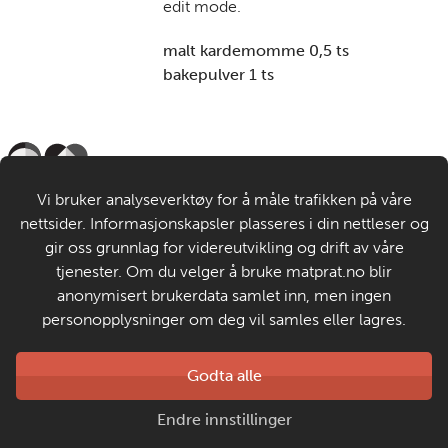
edit mode.
malt kardemomme 0,5 ts
bakepulver 1 ts
Til de voksne
Vi bruker analyseverktøy for å måle trafikken på våre
nettsider. Informasjonskapsler plasseres i din nettleser og
Om MatStart
gir oss grunnlag for videreutvikling og drift av våre
tjenester. Om du velger å bruke matprat.no blir
anonymisert brukerdata samlet inn, men ingen
Kontakt oss
personopplysninger om deg vil samles eller lagres.
Laget av
Godta alle
Matprat
Copyright © 2026
Endre innstillinger
Personvern og informasjonskapsler