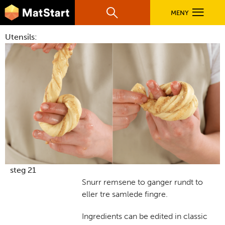
hovednavigasjonsmobilversjon
Hopp til hovedinnhold
MENY
Søk
Hovedn
Utensils:
MatStart
OPPSKRIFTER
FILM
FØR DU STARTER
LÆR MER
steg 21
Snurr remsene to ganger rundt to
eller tre samlede fingre.
TIL DE VOKSNE
Ingredients can be edited in classic