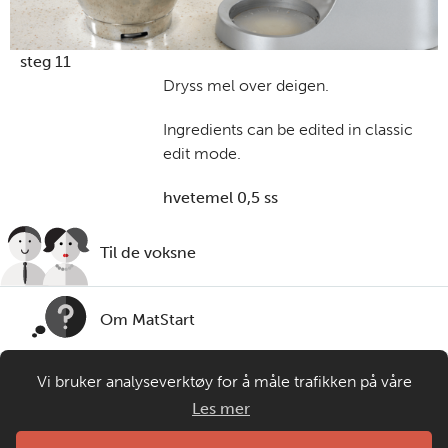
steg 11
Dryss mel over deigen.
Ingredients can be edited in classic
edit mode.
hvetemel 0,5 ss
Til de voksne
Om MatStart
Vi bruker analyseverktøy for å måle trafikken på våre
Kontakt oss
nettsider. Informasjonskapsler plasseres i din nettleser og
Les mer
gir oss grunnlag for videreutvikling og drift av våre