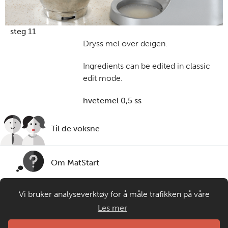
steg 11
Dryss mel over deigen.
Ingredients can be edited in classic
edit mode.
hvetemel 0,5 ss
Til de voksne
Om MatStart
Vi bruker analyseverktøy for å måle trafikken på våre
Kontakt oss
nettsider. Informasjonskapsler plasseres i din nettleser og
Les mer
gir oss grunnlag for videreutvikling og drift av våre