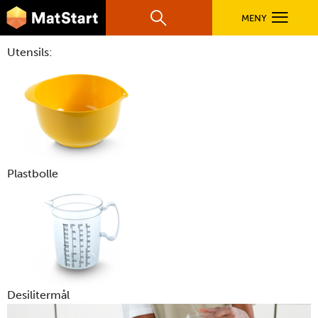
hovednavigasjonsmobilversjon
Hopp til hovedinnhold
MENY
Søk
Hovedn
Utensils:
MatStart
OPPSKRIFTER
FILM
Plastbolle
FØR DU STARTER
LÆR MER
TIL DE VOKSNE
Desilitermål