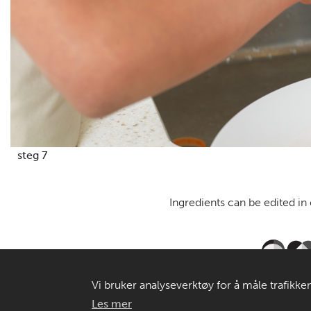
steg 7
Ingredients can be edited in
Vi bruker analyseverktøy for å måle trafikken
gir oss grunnlag for videreutvikling og drift
Les mer
Copyright © 2026
Personvern og informasjonskapsler