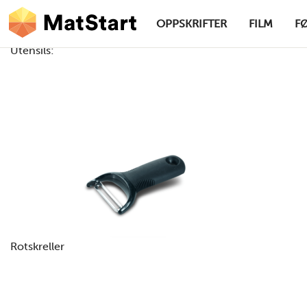
hovednavigasjonsskrivebordsversjon
Hopp til hovedinnhold
OPPSKRIFTER
FILM
F
Utensils:
MatStart
Rotskreller