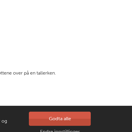
øttene over på en tallerken.
Kontakt oss
Godta alle
r og
isert
Laget av
Endre innstillinger