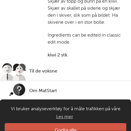
Skjær av topp og bunn på en kiwi.
Skjær av skallet på sidene og skjær
den i skiver, slik som på bildet. Ha
skivene over i en stor bolle.
Ingredients can be edited in classic
edit mode.
kiwi 2 stk.
Til de voksne
Om MatStart
Vi bruker analyseverktøy for å måle trafikken på våre
Kontakt oss
nettsider. Informasjonskapsler plasseres i din nettleser og
Les mer
gir oss grunnlag for videreutvikling og drift av våre
tjenester. Om du velger å bruke matprat.no blir
Laget av
Godta alle