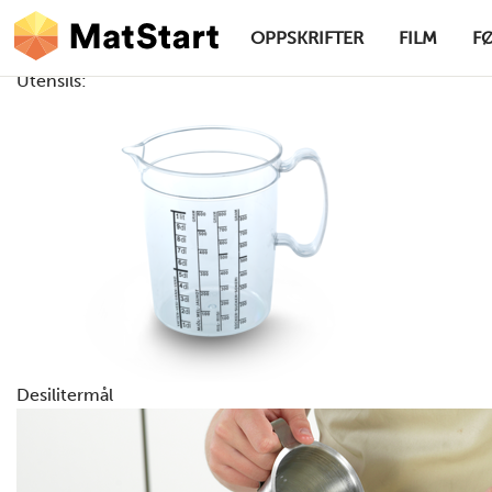
hovednavigasjonsskrivebordsversjon
Hopp til hovedinnhold
OPPSKRIFTER
FILM
F
Utensils:
MatStart
Desilitermål