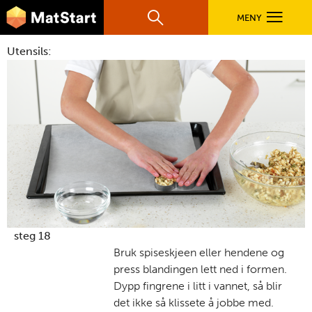
hovednavigasjonsmobilversjon
Hopp til hovedinnhold
MENY
Søk
Hovedn
Utensils:
MatStart
OPPSKRIFTER
FILM
FØR DU STARTER
LÆR MER
steg 18
Bruk spiseskjeen eller hendene og
press blandingen lett ned i formen.
TIL DE VOKSNE
Dypp fingrene i litt i vannet, så blir
det ikke så klissete å jobbe med.