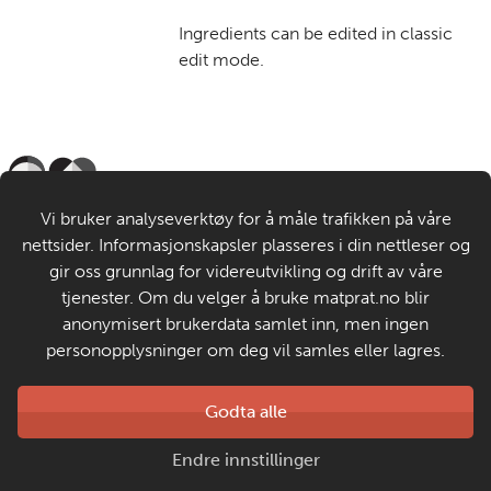
Ingredients can be edited in classic
edit mode.
Til de voksne
Vi bruker analyseverktøy for å måle trafikken på våre
nettsider. Informasjonskapsler plasseres i din nettleser og
Om MatStart
gir oss grunnlag for videreutvikling og drift av våre
tjenester. Om du velger å bruke matprat.no blir
anonymisert brukerdata samlet inn, men ingen
Kontakt oss
personopplysninger om deg vil samles eller lagres.
Laget av
Godta alle
Matprat
Copyright © 2026
Endre innstillinger
Personvern og informasjonskapsler