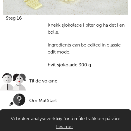
Steg 16
K
nekk sjokolade i biter
og ha det i
en
bolle
.
Ingredients can be edited in classic
edit mode.
hvit sjokolade 300 g
Til de voksne
Om MatStart
Vi bruker analyseverktøy for å måle trafikken på våre
Kontakt oss
nettsider. Informasjonskapsler plasseres i din nettleser og
Les mer