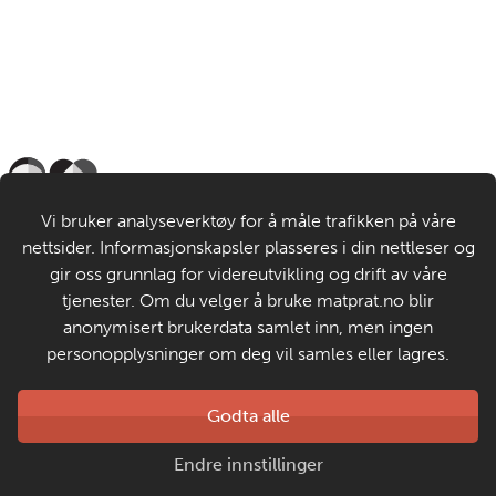
Til de voksne
Vi bruker analyseverktøy for å måle trafikken på våre
nettsider. Informasjonskapsler plasseres i din nettleser og
Om MatStart
gir oss grunnlag for videreutvikling og drift av våre
tjenester. Om du velger å bruke matprat.no blir
anonymisert brukerdata samlet inn, men ingen
Kontakt oss
personopplysninger om deg vil samles eller lagres.
Laget av
Godta alle
Matprat
Copyright © 2026
Endre innstillinger
Personvern og informasjonskapsler