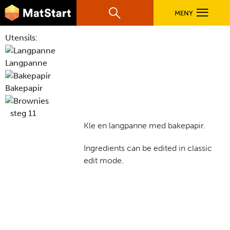
hovednavigasjonsmobilversjon
Hopp til hovedinnhold
MENY
Søk
Hovedn
Utensils:
MatStart
OPPSKRIFTER
Langpanne
Bakepapir
FILM
steg 11
Kle en langpanne med bakepapir.
FØR DU STARTER
Ingredients can be edited in classic
edit mode.
LÆR MER
TIL DE VOKSNE