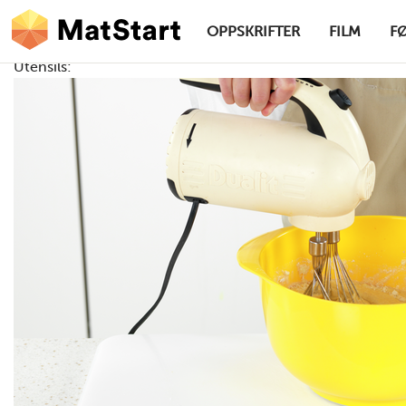
hovednavigasjonsskrivebordsversjon
Hopp til hovedinnhold
OPPSKRIFTER
FILM
F
Utensils:
MatStart