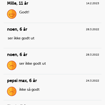
Mille
,
11 år
14.2.2023
Godt!
noen
,
6 år
28.3.2022
Steg
3
ser ikke godt ut
Skjær sukkererter i tynne strimler. Legg strimlene
sammen med paprikaen.
noen
,
6 år
28.3.2022
Du trenger
ser ikke godt ut
sukkererter:
100
g
pepsi max
,
6 år
24.3.2022
ikke så godt