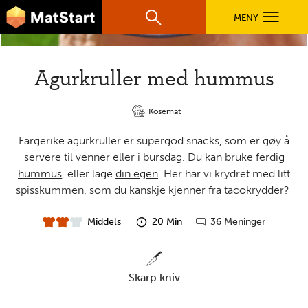
hovednavigasjonsmobilversjon
Hopp til hovedinnhold
MENY
Søk
Hovedn
MatStart
Agurkruller med hummus
OPPSKRIFTER
Kosemat
FILM
Fargerike agurkruller er supergod snacks, som er gøy å
servere til venner eller i bursdag. Du kan bruke ferdig
FØR DU STARTER
hummus
, eller lage
din egen
. Her har vi krydret med litt
spisskummen, som du kanskje kjenner fra
tacokrydder
?
LÆR MER
Middels
20 Min
36 Meninger
vanskelighet
forberedelsestid
Gå
til
kommentarer
TIL DE VOKSNE
skarp kniv