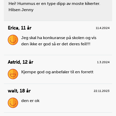
Hei! Hummus er en type dipp av moste kikerter.
Hilsen Jenny
Erica
,
11 år
11.4.2024
Jeg skal ha konkuranse på skolen og vis
den ikke er god så er det deres feil!!!
Astrid
,
12 år
1.3.2024
Steg
2
Skjær paprika i strimler på langs. Legg gjerne
Kjempe god og anbefaler til en forrett
strimlene bort på en tallerken eller et lite fat.
walt
,
18 år
22.11.2023
den er ok