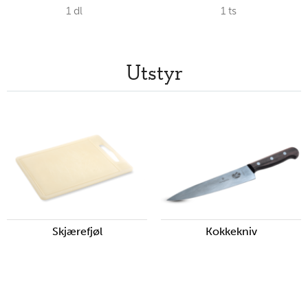
1
dl
1
ts
Utstyr
Skjærefjøl
Kokkekniv