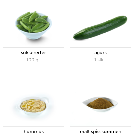
sukkererter
agurk
100
g
1
stk.
hummus
malt spisskummen