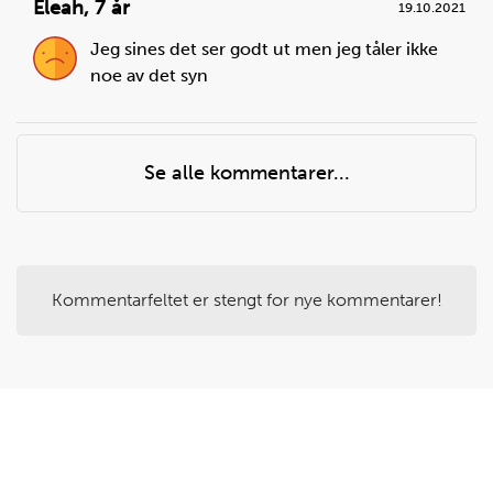
Eleah
,
7 år
19.10.2021
Jeg sines det ser godt ut men jeg tåler ikke
noe av det syn
Steg
4
Se alle kommentarer...
Skyll agurk og skjær av topp og bunn på agurken.
Bruk en rotskreller til å skrelle tynne strimler av
agurk. Snu på agurken underveis, slik at du ikke bare
skreller fra en side (da blir det enklere å få med seg
så mye som mulig).
Kommentarfeltet er stengt for nye kommentarer!
Du trenger
agurk:
1
stk.
Har du ikke en rotskreller?
Du kan også bruke en god ostehøvel.