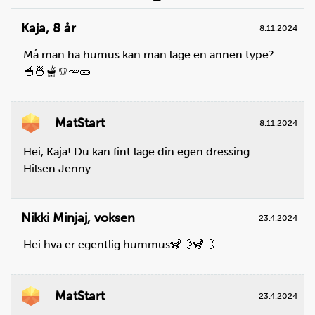
over
Kaja
,
8 år
8.11.2024
oppskrifter
Må man ha humus kan man lage en annen type?
🥣🍜🫕🫑🥕🥒
MatStart
8.11.2024
Steg
1
Hei, Kaja! Du kan fint lage din egen dressing.
Skyll paprika. Rens den, slik som vist på bildet. Ta
Hilsen Jenny
vare på den paprikaen du eventuelt ikke bruker. Du
kan velge å bruke paprika med ulike farger, eller bare
bruke en farge.
Nikki Minjaj
,
voksen
23.4.2024
Du trenger
Hei hva er egentlig hummus🦨💨🦨💨
rød paprika:
0,5
stk. ,
gul paprika:
0,5
stk.
MatStart
23.4.2024