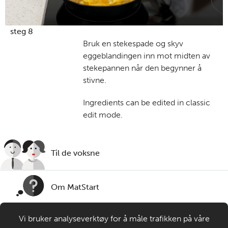
steg 8
Bruk en stekespade og skyv
eggeblandingen inn mot midten av
stekepannen når den begynner å
stivne.
Ingredients can be edited in classic
edit mode.
Til de voksne
Om MatStart
Vi bruker analyseverktøy for å måle trafikken på våre
Kontakt oss