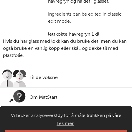
havregryn og ha det i glasset.
Ingredients can be edited in classic
edit mode.
lettkokte havregryn 1 dl
Hvis du har glass med lokk kan du bruke det, men du kan
også bruke en vanlig kopp eller skål, og dekke til med
plastfolie.
Til de voksne
Om MatStart
Vi bruker analyseverktøy for å måle trafikken på våre
Kontakt oss
nettsider. Informasjonskapsler plasseres i din nettleser og
Les mer
gir oss grunnlag for videreutvikling og drift av våre