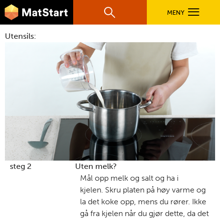
hovednavigasjonsmobilversjon
Hopp til hovedinnhold
MENY
Søk
Hovedn
Utensils:
MatStart
OPPSKRIFTER
FILM
FØR DU STARTER
LÆR MER
steg 2
Uten melk?
Mål opp melk og salt og ha i
kjelen. Skru platen på høy varme og
TIL DE VOKSNE
la det koke opp, mens du rører. Ikke
gå fra kjelen når du gjør dette, da det