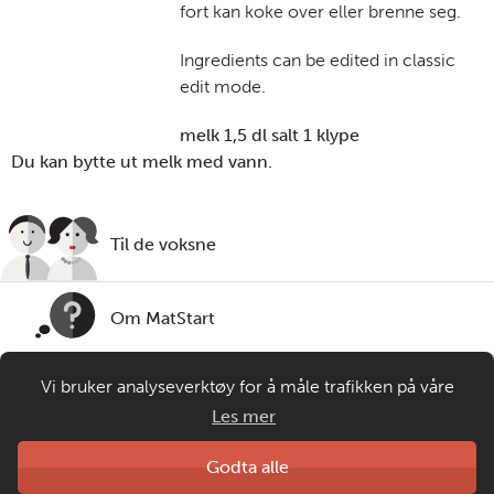
fort kan koke over eller brenne seg.
Ingredients can be edited in classic
edit mode.
melk 1,5 dl salt 1 klype
Du kan bytte ut melk med vann.
Til de voksne
Om MatStart
Vi bruker analyseverktøy for å måle trafikken på våre
Kontakt oss
nettsider. Informasjonskapsler plasseres i din nettleser og
Les mer
gir oss grunnlag for videreutvikling og drift av våre
tjenester. Om du velger å bruke matprat.no blir
Laget av
Godta alle
Matprat
anonymisert brukerdata samlet inn, men ingen
Copyright © 2026