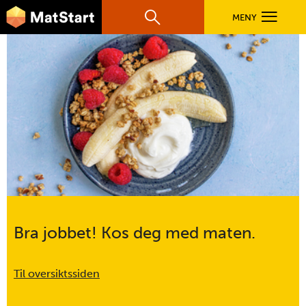
hovednavigasjonsmobilversjon
Hopp til hovedinnhold
MENY
Søk
Hovedn
Frokostbanan
MatStart
OPPSKRIFTER
oppsummering
FILM
FØR DU STARTER
LÆR MER
Bra jobbet! Kos deg med maten.
TIL DE VOKSNE
Til oversiktssiden