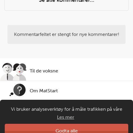
Se alle kommentarer...
Kommentarfeltet er stengt for nye kommentarer!
Til de voksne
Om MatStart
Vi bruker analyseverktøy for å måle trafikken på våre
Kontakt oss
nettsider. Informasjonskapsler plasseres i din nettleser og
Les mer
gir oss grunnlag for videreutvikling og drift av våre
tjenester. Om du velger å bruke matprat.no blir
Laget av
Godta alle