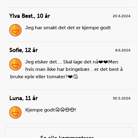
Ylva Best.
,
10 år
20.6.2024
Jeg har smakt det det er kjempe godt
Sofie
,
12 år
8.6.2024
Jeg elsker det…. Skal lage det nå❤️❤️Men
hvis man ikke har bringebær… er det best å
bruke eple eller tomater?❤️🤔
Luna
,
11 år
30.5.2024
Kjempe godt🤤🤤😍😍!