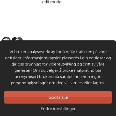
edit mode.
Til de voksne
Vi bruker analyseverktøy for å måle trafikken på våre
nettsider. Informasjonskapsler plasseres i din nettleser og
Om MatStart
gir oss grunnlag for videreutvikling og drift av våre
tjenester. Om du velger å bruke matprat.no blir
anonymisert brukerdata samlet inn, men ingen
Kontakt oss
personopplysninger om deg vil samles eller lagres.
Laget av
Godta alle
Matprat
Copyright © 2026
Endre innstillinger
Personvern og informasjonskapsler