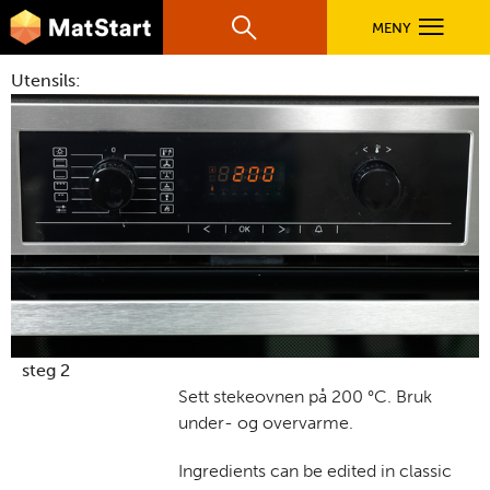
hovednavigasjonsmobilversjon
Hopp til hovedinnhold
MENY
Søk
Hovedn
Utensils:
MatStart
OPPSKRIFTER
FILM
FØR DU STARTER
LÆR MER
steg 2
Sett stekeovnen på 200 °C. Bruk
under- og overvarme.
TIL DE VOKSNE
Ingredients can be edited in classic