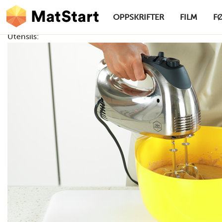
hovednavigasjonsskrivebordsversjon
Hopp til hovedinnhold
OPPSKRIFTER
FILM
F
Utensils:
MatStart