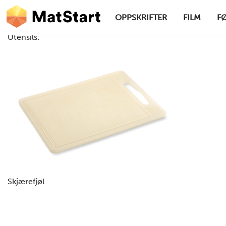
hovednavigasjonsskrivebordsversjon
Hopp til hovedinnhold
OPPSKRIFTER
FILM
F
Utensils:
MatStart
Skjærefjøl