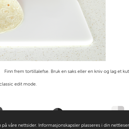
Finn frem tortillalefse. Bruk en saks eller en kniv og lag et ku
 classic edit mode.
Til de voksne
Om MatStart
 på våre nettsider. Informasjonskapsler plasseres i din nettlese