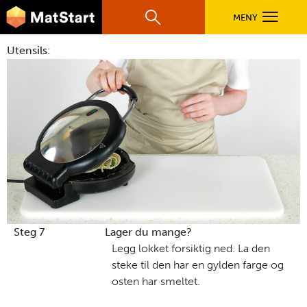
hovednavigasjonsmobilversjon
Hopp til hovedinnhold
MENY
Søk
Hovedn
Utensils:
MatStart
OPPSKRIFTER
FILM
FØR DU STARTER
LÆR MER
Steg 7
Lager du mange?
Legg lokket forsiktig ned. La den
steke til den har en gylden farge og
TIL DE VOKSNE
osten har smeltet.