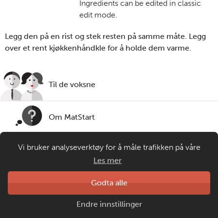
Ingredients can be edited in classic
edit mode.
Legg den på en rist og stek resten på samme måte. Legg
over et rent kjøkkenhåndkle for å holde dem varme.
Til de voksne
Om MatStart
Vi bruker analyseverktøy for å måle trafikken på våre
Kontakt oss
nettsider. Informasjonskapsler plasseres i din nettleser og
Les mer
gir oss grunnlag for videreutvikling og drift av våre
tjenester. Om du velger å bruke matprat.no blir
Laget av
Godta alle
Matprat
anonymisert brukerdata samlet inn, men ingen
Copyright © 2026
Endre innstillinger
personopplysninger om deg vil samles eller lagres.
Personvern og informasjonskapsler